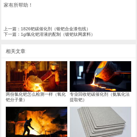
家有所帮助！
上一篇：
1826钯碳催化剂（银钯合金漆包线）
下一篇：
1gl氯化钯溶液的配制（镀钯钛网废料）
相关文章
两份氯化钯怎么检测一样（氧化
专业回收钯碳催化剂（氨氯化法
钯分子量）
提取钯）