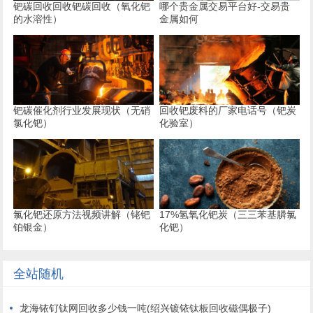
钯碳回收回收钯碳回收（氧化钯
哪个贵金属交易平台好-交易贵
的水溶性）
金属如何
钯碳催化剂行业发展现状（无硝
回收钯废料的厂家电话号（钯炭
氯化钯）
化验室）
氯化钯还原方法视频讲解（铑钯
17%氢氧化钯炭（三三苯基膦氯
铂银金）
化钯）
全站随机
龙海铱钌钛网回收多少钱一吨(绍兴镀铱钛板回收磁偶极子)