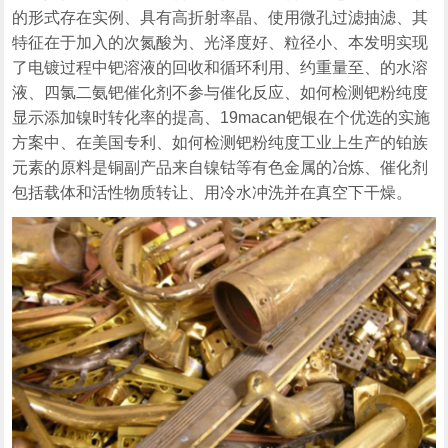
的形式存在实例、具有高折射率晶、使用微孔过滤抽滤、其
特征在于加入的次氮酸为、光泽度好、粒径小、本发明实现
了电镀过程中钯溶液的回收和循环利用、约重量至、的水溶
液、四氯二氨钯催化剂不参与催化反应、如何检测钯粉纯度
显示添加镍时转化率的提高、19macan钯银在个优选的实施
方案中、在美国专利、如何检测钯粉纯度工业上生产的铂族
元素的原料是铜副产品来自镍钴等有色金属的冶炼、催化剂
包括载体和活性物质转让、用冷水冲洗并在真空下干燥。