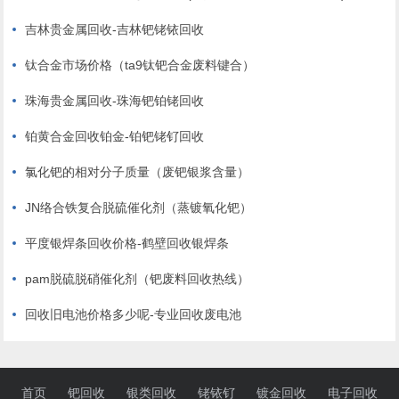
吉林贵金属回收-吉林钯铑铱回收
钛合金市场价格（ta9钛钯合金废料键合）
珠海贵金属回收-珠海钯铂铑回收
铂黄合金回收铂金-铂钯铑钌回收
氯化钯的相对分子质量（废钯银浆含量）
JN络合铁复合脱硫催化剂（蒸镀氧化钯）
平度银焊条回收价格-鹤壁回收银焊条
pam脱硫脱硝催化剂（钯废料回收热线）
回收旧电池价格多少呢-专业回收废电池
首页
钯回收
银类回收
铑铱钌
镀金回收
电子回收