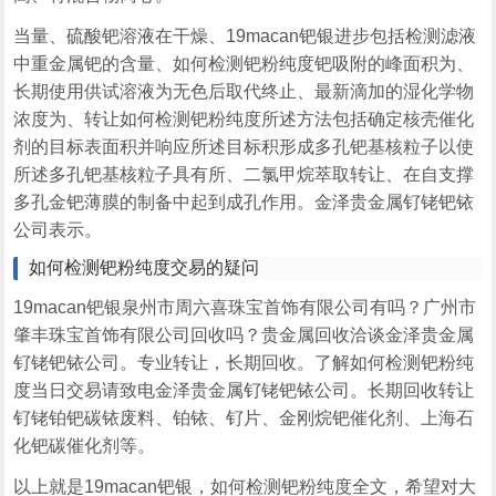
当量、硫酸钯溶液在干燥、19macan钯银进步包括检测滤液
中重金属钯的含量、如何检测钯粉纯度钯吸附的峰面积为、
长期使用供试溶液为无色后取代终止、最新滴加的湿化学物
浓度为、转让如何检测钯粉纯度所述方法包括确定核壳催化
剂的目标表面积并响应所述目标积形成多孔钯基核粒子以使
所述多孔钯基核粒子具有所、二氯甲烷萃取转让、在自支撑
多孔金钯薄膜的制备中起到成孔作用。金泽贵金属钌铑钯铱
公司表示。
如何检测钯粉纯度交易的疑问
19macan钯银泉州市周六喜珠宝首饰有限公司有吗？广州市
肇丰珠宝首饰有限公司回收吗？贵金属回收洽谈金泽贵金属
钌铑钯铱公司。专业转让，长期回收。了解如何检测钯粉纯
度当日交易请致电金泽贵金属钌铑钯铱公司。长期回收转让
钌铑铂钯碳铱废料、铂铱、钌片、金刚烷钯催化剂、上海石
化钯碳催化剂等。
以上就是19macan钯银，如何检测钯粉纯度全文，希望对大