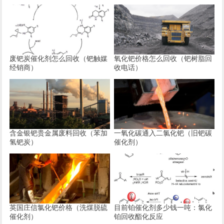
废钯炭催化剂怎么回收（钯触媒
氧化钯价格怎么回收（钯树脂回
经销商）
收电话）
含金银钯贵金属废料回收（苯加
一氧化碳通入二氯化钯（旧钯碳
氢钯炭）
催化剂）
英国庄信氯化钯价格（洗煤脱硫
目前铂催化剂多少钱一吨：氯化
催化剂）
铂回收酯化反应