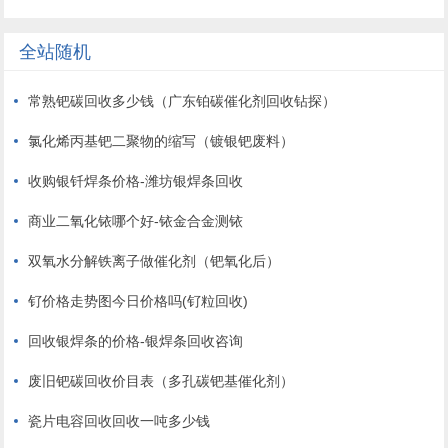
全站随机
常熟钯碳回收多少钱（广东铂碳催化剂回收钻探）
氯化烯丙基钯二聚物的缩写（镀银钯废料）
收购银钎焊条价格-潍坊银焊条回收
商业二氧化铱哪个好-铱金合金测铱
双氧水分解铁离子做催化剂（钯氧化后）
钌价格走势图今日价格吗(钌粒回收)
回收银焊条的价格-银焊条回收咨询
废旧钯碳回收价目表（多孔碳钯基催化剂）
瓷片电容回收回收一吨多少钱