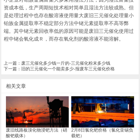
资成本低，生产周期短技术相对简单且湿法方法较成熟。但
是处理过程中也存在酸溶液使用量大废旧三元催化处理量小
铂族金属提取率不稳定部分方法中铑元素提取率不高等弊
端。其中铑元素回收率低的原因可能是废旧三元催化使用过
程中铑会氧化成Ｒ，而存在氧化剂的酸溶液不能溶解。
上一篇：
废三元催化多少钱一斤的-三元催化粉末多少钱
下一篇：
旧的三元催化一个能卖多少-报废车三元催化价格
相关文章
废旧线路板溴化物浸钯方法（硝
2月8日氯化钯价格（氯化亚锡负
酸钯载体）
载钯）