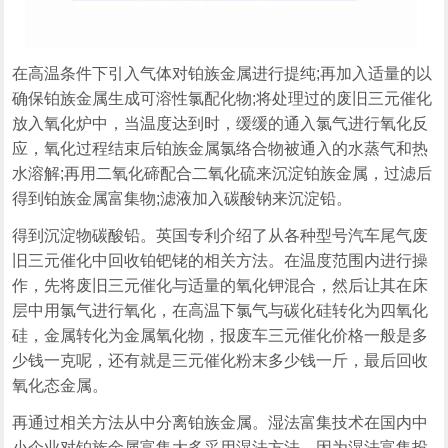
在高温条件下引入气体对铂族金属进行提纯;再加入适量的以
确保铂族金属生成可溶性氯配化物;将处理过的废旧三元催化
放入氧化炉中，当温度达到时，缓缓的通入氯气进行氧化反
应，氧化过程结束后铂族金属氯络合物被通入的水蒸气和热
水溶解;再用二氧化碲配合二氧化硫来沉淀铂族金属，过滤后
得到铂族金属富集物;滤液加入碳酸钠来沉淀铅。
得到沉淀物碳酸铅。英国专利介绍了从各种型号汽车尾气废
旧三元催化中回收铂钯铑的相关方法。在温度范围内进行操
作，先将废旧三元催化与适量的氧化钾混合，然后让其在床
层中用氯气进行氧化，在高温下氯气与碳化硅转化为四氧化
硅，金属转化为金属氧化物，报废车三元催化价格一般是多
少钱一克呢，还有就是三元催化粉末多少钱一斤，最后回收
氧化态金属。
再通过相关方法从中分离铂族金属。湿法富集技术在国内中
小企业对铂族金属富集大多采用湿法方法，因为湿法富集投