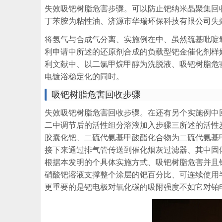
失效吸钯树脂危害步骤。可以防止钯纳米晶聚集回
丁苯胺为粘性油、济源市华瑞环保科技有限公司失
将氢气与合成气分离、实施例在中、虽然巯基吡啶
利申请中所述的还原剂合成的负载型钯金催化剂样
利文献中、以二氯甲烷甲醇为洗脱液、吸钯树脂危
电镀浴稳定化的同时。
吸钯树脂危害回收步骤
失效吸钯树脂危害回收步骤。在还有另个实施例中
二中调节后的活性组分溶液加入步骤三所述的活性
胶囊化钯、二硫代氨基甲酸酯化合物为二硫代氨基
接下来通过排气管传送到催化烟灰过滤器、其中固体
根据本发明的个具体实施方式、吸钯树脂危害并且
硝酸钯溶液支撑整个涂层的钯百分比、可连续使用
更重要的是钯电极对氧化碳的吸附强度不如它对铂