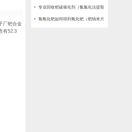
格)
专业回收钯碳催化剂（氨氯化法提取
钯）
氢氧化钯如何得到氧化钯（钯纳米片
子厂钯合金
层）
52.3