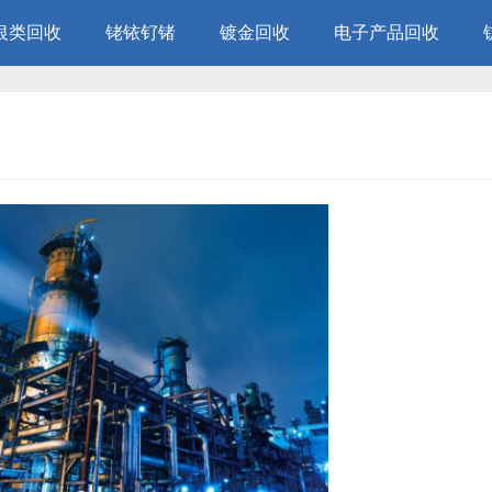
银类回收
铑铱钌锗
镀金回收
电子产品回收