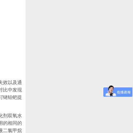
失效以及通
对比中发现
钌铑铂钯提
化剂双氧水
用的相同的
液二氯甲烷