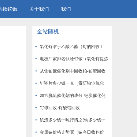
钪钕钇铷
关于我们
我们
全站随机
氯化钌溶于乙酸乙酯（钌的回收工
艺）
电极厂家排名钛凃钌铱（氧化钌提炼
钌）
从含铂废催化剂中回收铂-铂渣回收
钌瓷片多少钱一克（贵研铂业氧化
钌）
加氢脱硫催化剂的成分-钯炭催化剂
缺点
钌球回收-钌酸铅回收
钒渣多少钱一吨行情之(钪多少钱一
克)
金属铱价格走势呢（铱今日收购价