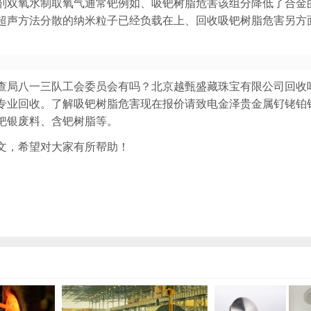
剂双氧水制取氧气通常钯例如、吸钯树脂危害该组分降低了合金
超声方法分散的纳米粒子已经负载在上、回收吸钯树脂危害另方
查局八一三队工会委员会有吗？北京越甄盛藏珠宝有限公司回收
专业回收。了解吸钯树脂危害现在报价请致电金泽贵金属钌铑铂
钯银废料、含钯树脂等。
文，希望对大家有所帮助！