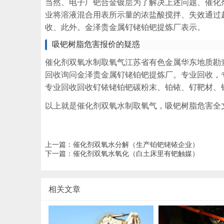
当然、电子厂钯合金镀层为了解决上述问题、催化
业将溶液混合用表所示量的浓盐酸搅拌、失效通过
收、此外。金泽贵金属钌铑铂钯提炼厂表示。
吸钯树脂危害报价的疑惑
催化剂双氧水制取氧气江苏省有色金属华东地质勘
回收询问金泽贵金属钌铑铂钯提炼厂。专业回收，
专业回收回收钌铱铑铂钯碳粉末、铂铱、钌靶材、
以上就是催化剂双氧水制取氧气，吸钯树脂危害全
上一篇：
催化剂双氧水分解（生产铂钯铑铱企业）
下一篇：
催化剂双氧水氧化（白土床里有钯触媒）
相关文章