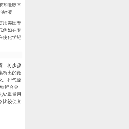
苯基吡啶基
的镀液
使用美国专
气例如在专
在使化学钯
骤、将步骤
集析出的微
化、排气流
9钛钯合金
化钇重量用
格比较便宜