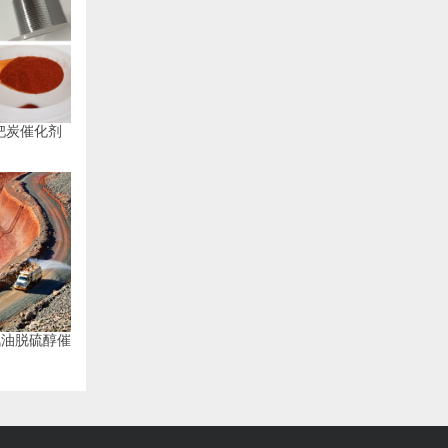
钯炭催化剂
汽油脱硫醇催