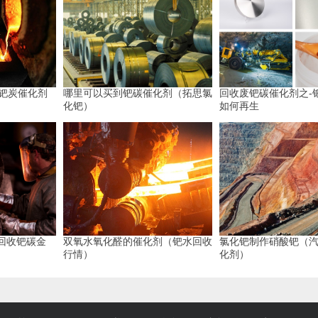
（钯炭催化剂
哪里可以买到钯碳催化剂（拓思氯
回收废钯碳催化剂之-
化钯）
如何再生
（回收钯碳金
双氧水氧化醛的催化剂（钯水回收
氯化钯制作硝酸钯（
行情）
化剂）