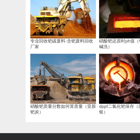
专业回收钯碳废料-含钯废料回收
硝酸钯还原时ph值
厂家
碱洗）
硝酸钯质量分数如何算质量（亚胺
dppf二氯化钯保存
钯炭）
银）