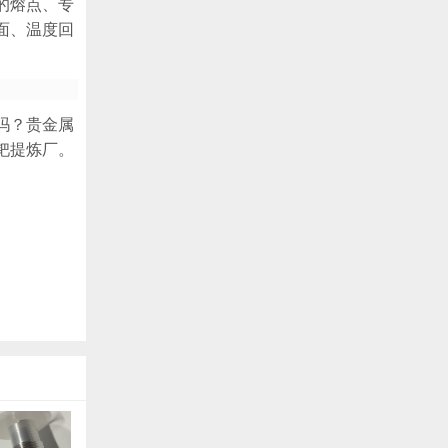
的熔点、专
面、温度回
吗？贵金属
钯提炼厂。