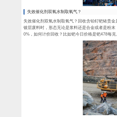
失效催化剂双氧水制取氧气？
失效催化剂双氧水制取氧气？回收含铂钌钯铱贵金
镀层废料时，形态无论是浆料还是合金或者是粉末，
0%，如何计价回收？比如钯今日价格是钯478每