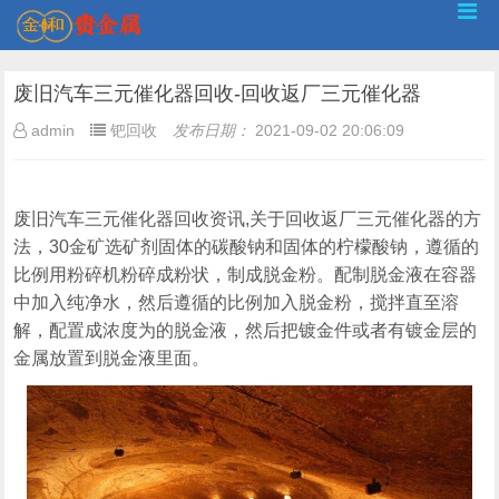
废旧汽车三元催化器回收-回收返厂三元催化器
admin
钯回收
发布日期：
2021-09-02 20:06:09
废旧汽车三元催化器回收资讯,关于回收返厂三元催化器的方
法，30金矿选矿剂固体的碳酸钠和固体的柠檬酸钠，遵循的
比例用粉碎机粉碎成粉状，制成脱金粉。配制脱金液在容器
中加入纯净水，然后遵循的比例加入脱金粉，搅拌直至溶
解，配置成浓度为的脱金液，然后把镀金件或者有镀金层的
金属放置到脱金液里面。