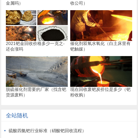
金属吗）
收公司）
2021钯金回收价格多少一克之-
催化剂双氧水氧化（白土床里有
还会涨吗
钯触媒）
脱硫催化剂需要的厂家（找含钯
现在回收废钯炭价位是多少（钯
货源废料）
粉收购）
全站随机
硫酸四氨钯行业标准（硝酸钯回收流程）