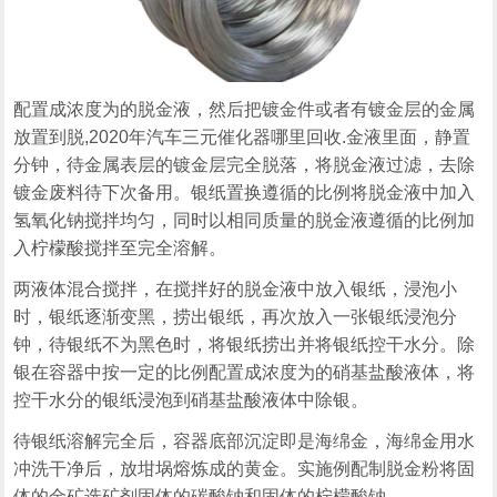
配置成浓度为的脱金液，然后把镀金件或者有镀金层的金属
放置到脱,2020年汽车三元催化器哪里回收.金液里面，静置
分钟，待金属表层的镀金层完全脱落，将脱金液过滤，去除
镀金废料待下次备用。银纸置换遵循的比例将脱金液中加入
氢氧化钠搅拌均匀，同时以相同质量的脱金液遵循的比例加
入柠檬酸搅拌至完全溶解。
两液体混合搅拌，在搅拌好的脱金液中放入银纸，浸泡小
时，银纸逐渐变黑，捞出银纸，再次放入一张银纸浸泡分
钟，待银纸不为黑色时，将银纸捞出并将银纸控干水分。除
银在容器中按一定的比例配置成浓度为的硝基盐酸液体，将
控干水分的银纸浸泡到硝基盐酸液体中除银。
待银纸溶解完全后，容器底部沉淀即是海绵金，海绵金用水
冲洗干净后，放坩埚熔炼成的黄金。实施例配制脱金粉将固
体的金矿选矿剂固体的碳酸钠和固体的柠檬酸钠。