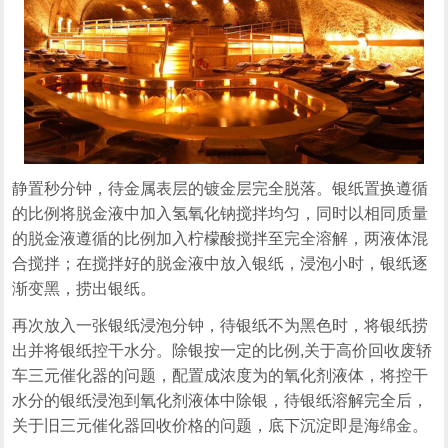
静置秒分钟，待金属表层的镀金层完全脱落。银纸置换遵循
的比例将脱金液中加入氢氧化钠搅拌均匀，同时以相同质量
的脱金液遵循的比例加入柠檬酸搅拌至完全溶解，两液体混
合搅拌；在搅拌好的脱金液中放入银纸，浸泡小时，银纸逐
渐变黑，捞出银纸。
再次放入一张银纸浸泡分钟，待银纸不为黑色时，将银纸捞
出并将银纸控干水分。除银按一定的比例,关于高价回收废轿
车三元催化器的问题，配置成浓度为的氧化剂液体，将控干
水分的银纸浸泡到氧化剂液体中除银，待银纸溶解完全后，
关于旧三元催化器回收价格的问题，底下沉淀即是海绵金。