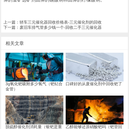
上一篇：
轿车三元催化器回收价格表-三元催化剂的回收
下一篇：
废旧车排气管多少钱一个-回收二手三元催化器
相关文章
3g氧化钯吸附多少氢气（钯钇合
口碑好的从废催化剂中回收钯了
金管）
脱硫醇催化剂消耗量（银钯是重
乙醇能够还原硝酸钯吗（钯管回