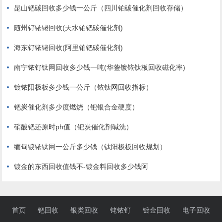
昆山钯碳回收多少钱一公斤（四川铂碳催化剂回收存储）
随州钌铱铑回收(天水铂钯碳催化剂)
海东钌铱铑回收(阿里铂钯碳催化剂)
南宁铱钌钛网回收多少钱一吨(华蓥镀铱钛板回收磁化率)
镀铱阳极板多少钱一公斤（铱钛网回收指标）
钯炭催化剂多少度燃烧（钯银合金硬度）
硝酸钯还原时ph值（钯炭催化剂碱洗）
缅甸镀铱钛网一公斤多少钱（钛阳极板回收规划）
镀金的东西回收值钱不-镀金料回收多少钱阿
首页
钯回收
银类回收
铑铱钌
镀金回收
电子回收