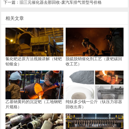
下一篇：
旧三元催化器去那回收-废汽车排气管型号价格
相关文章
氯化钯还原方法视频讲解（铑钯
脱硫脱销催化剂工艺（废钯碳回
铂银金）
收工艺）
乙基钠黄药的沉淀钯（工地钢钯
纯钛多少钱一公斤（钛压力容器
片规格）
回收出库）