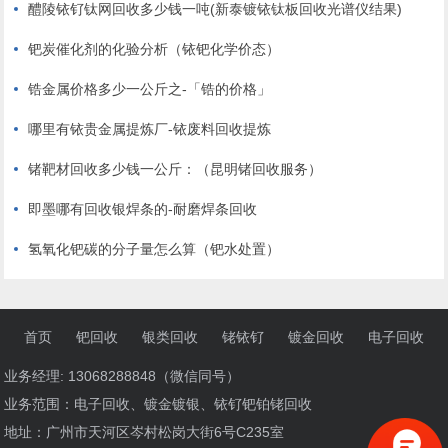
醴陵铱钌钛网回收多少钱一吨(新泰镀铱钛板回收光谱仪结果)
钯炭催化剂的化验分析（铱钯化学价态）
锆金属价格多少一公斤之-「锆的价格」
哪里有铱贵金属提炼厂-铱废料回收提炼
锗靶材回收多少钱一公斤：（昆明锗回收服务）
即墨哪有回收银焊条的-耐磨焊条回收
氢氧化钯碳的分子量怎么算（钯水处置）
首页
钯回收
银类回收
铑铱钌
镀金回收
电子回收
业务经理: 13068288848（微信同号）
业务范围：电子回收、镀金镀银、铱钌钯铂铑回收
地址：广州市天河区岑村松岗大街6号C235室