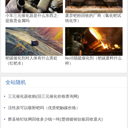
小车三元催化器是什么东西之-
废弃钯粉回收的厂商（氯化钯试
提炼贵金属吗
纸化学）
钯碳催化剂对人体有什么害处
fecl3脱硫催化剂（钯碳废料什么
（红钯水）
样）
全站随机
三元催化器收购(旧三元催化价格查询网)
活性炭可以吸附钯吗（优质钯触媒价格）
辉县铱钌钛网回收多少钱一吨(楚雄镀铱钛板回收退火)