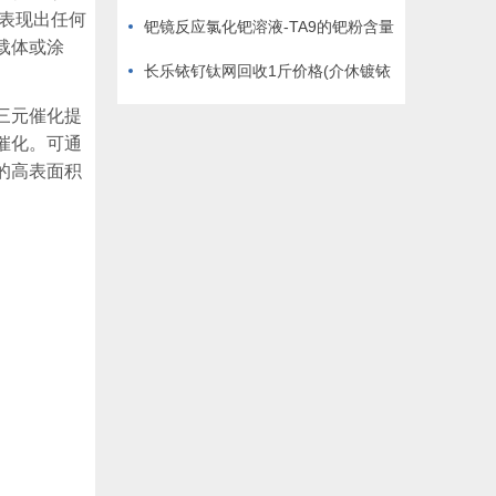
表现出任何
价格
钯镜反应氯化钯溶液-TA9的钯粉含量
载体或涂
长乐铱钌钛网回收1斤价格(介休镀铱
三元催化提
钛板回收浆料)
催化。可通
的高表面积