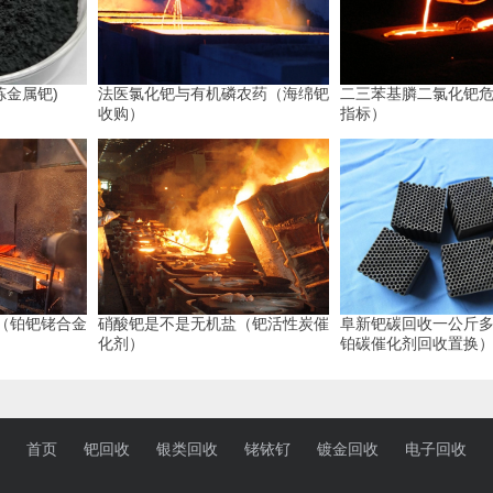
炼金属钯)
法医氯化钯与有机磷农药（海绵钯
二三苯基膦二氯化钯
收购）
指标）
（铂钯铑合金
硝酸钯是不是无机盐（钯活性炭催
阜新钯碳回收一公斤
化剂）
铂碳催化剂回收置换
首页
钯回收
银类回收
铑铱钌
镀金回收
电子回收