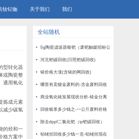
钪钕钇铷
关于我们
我们
全站随机
5g陶瓷滤波器银钯（废钯触媒招标公
告）
河北钯碳回收(日照钯碳回收)
的型转化器
铱价格大涨(含铱的网回收)
体或陶瓷整
。通用氧化
哪里有卖镀金废料的-含金废料回收
商业氧化铱发展现状分析-铱金分离
提炼成元素
回收银浆多少钱之-一公斤废料价格
以减少碳氢
除去dppf二氯化钯（ip钯碳回收）
烧的烃和一
铂铑丝回收多少钱一克-铂铑丝现在
价格方案中