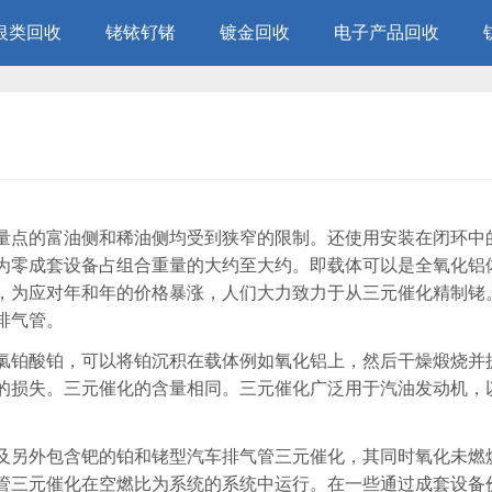
银类回收
铑铱钌锗
镀金回收
电子产品回收
量点的富油侧和稀油侧均受到狭窄的限制。还使用安装在闭环中
为零成套设备占组合重量的大约至大约。即载体可以是全氧化铝
，为应对年和年的价格暴涨，人们大力致力于从三元催化精制铑
排气管。
氯铂酸铂，可以将铂沉积在载体例如氧化铝上，然后干燥煅烧并
的损失。三元催化的含量相同。三元催化广泛用于汽油发动机，
及另外包含钯的铂和铑型汽车排气管三元催化，其同时氧化未燃
管三元催化在空燃比为系统的系统中运行。在一些通过成套设备