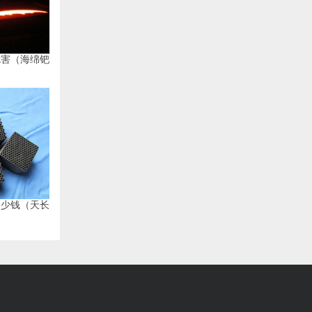
危害（海绵钯
多少钱（天长
）