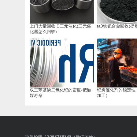
上门大量回收旧三元催化(三元催
ta9钛钯合金回收(提
化器怎么回收)
双三苯基磷二氯化钯的密度-钯触
钯炭催化剂的稳定性
媒寿命
加工）
业务经理: 13068288848（微信同号）