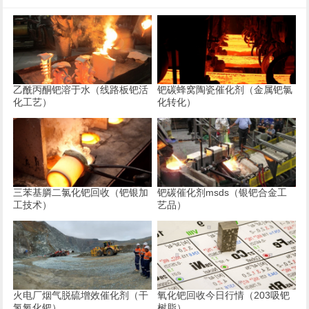
乙酰丙酮钯溶于水（线路板钯活
钯碳蜂窝陶瓷催化剂（金属钯氯
化工艺）
化转化）
三苯基膦二氯化钯回收（钯银加
钯碳催化剂msds（银钯合金工
工技术）
艺品）
火电厂烟气脱硫增效催化剂（干
氧化钯回收今日行情（203吸钯
氢氧化钯）
树脂）