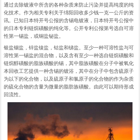
通过去除镀液中所含的各种杂质来防止污染并提高纯度的纯
化技术。作为相关专利关于绵阳回收多少钱一克一公斤的资
讯。已知日本特开号公报的含锡电镀液，日本特开号公报中
的日本专利链烷磺酸的纯化等。公开专利公报第号选自可溶
性第一锡盐，或铜盐铋盐。
银盐铟盐，锌盐镍盐，钴盐和锑盐。至少一种可溶性盐与可
溶性第一锡盐的混合物，以及含有至少一种选自链烷磺酸和
链烷醇磺酸的脂族磺酸的锡，其中脂族磺酸在分子中被氧化
本回收工艺提供一种含锡的镀浴，其中在分子中包含硫原子
为以下的化合物，以及硫原子和氯原子的化合物的作为杂质
的硫化合物的含量为微量的脂肪族磺酸。由此可以期待形成
回流性。