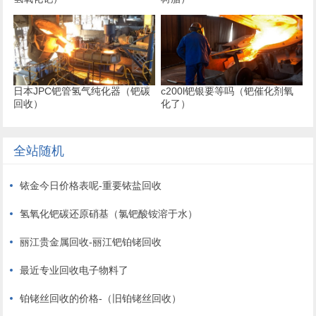
日本JPC钯管氢气纯化器（钯碳
c200l钯银要等吗（钯催化剂氧
回收）
化了）
全站随机
铱金今日价格表呢-重要铱盐回收
氢氧化钯碳还原硝基（氯钯酸铵溶于水）
丽江贵金属回收-丽江钯铂铑回收
最近专业回收电子物料了
铂铑丝回收的价格-（旧铂铑丝回收）