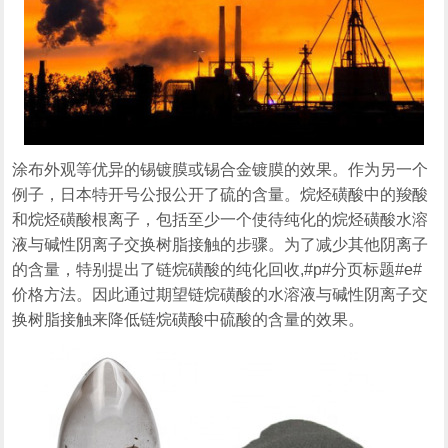
涂布外观等优异的锡镀膜或锡合金镀膜的效果。作为另一个
例子，日本特开号公报公开了硫的含量。烷烃磺酸中的羧酸
和烷烃磺酸根离子，包括至少一个使待纯化的烷烃磺酸水溶
液与碱性阴离子交换树脂接触的步骤。为了减少其他阴离子
的含量，特别提出了链烷磺酸的纯化回收,#p#分页标题#e#
价格方法。因此通过期望链烷磺酸的水溶液与碱性阴离子交
换树脂接触来降低链烷磺酸中硫酸的含量的效果。