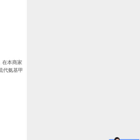
。在本商家
硫代氨基甲
。