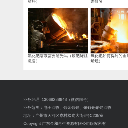
材料）
家排名
氯化钯溶液需要避光吗（废钯铑丝
氧化钯如何得到的金
急售）
烯烃）
业务经理: 13068288848（微信同号）
业务范围：电子回收、镀金镀银、铱钌钯铂铑回收
地址：广州市天河区岑村松岗大街6号C235室
Copyright 广东金和再生资源有限公司版权所有