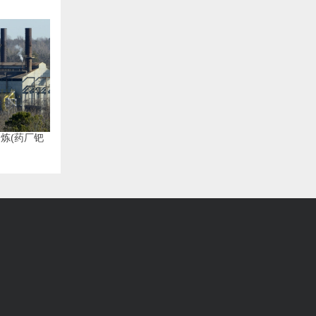
炼(药厂钯