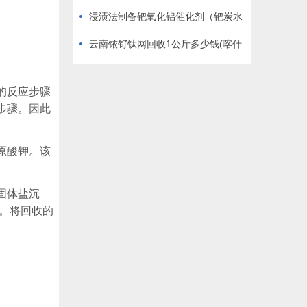
浸渍法制备钯氧化铝催化剂（钯炭水
洗）
云南铱钌钛网回收1公斤多少钱(喀什
镀铱钛板回收制造)
的反应步骤
步骤。因此
原酸钾。该
固体盐沉
。将回收的