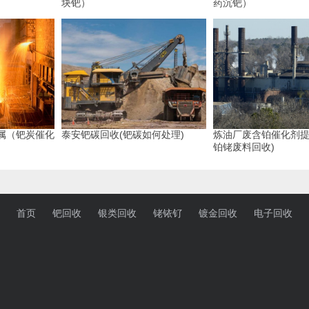
块钯）
药沉钯）
属（钯炭催化
泰安钯碳回收(钯碳如何处理)
炼油厂废含铂催化剂提
铂铑废料回收)
首页
钯回收
银类回收
铑铱钌
镀金回收
电子回收