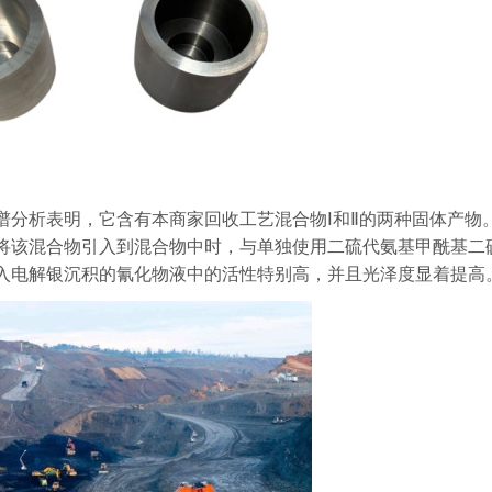
谱分析表明，它含有本商家回收工艺混合物Ⅰ和Ⅱ的两种固体产物
将该混合物引入到混合物中时，与单独使用二硫代氨基甲酰基二
入电解银沉积的氰化物液中的活性特别高，并且光泽度显着提高