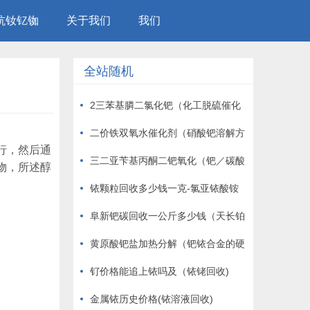
钪钕钇铷
关于我们
我们
全站随机
2三苯基膦二氯化钯（化工脱硫催化
剂）
二价铁双氧水催化剂（硝酸钯溶解方
行，然后通
法）
三二亚苄基丙酮二钯氧化（钯／碳酸
物，所述醇
钙）
铱颗粒回收多少钱一克-氯亚铱酸铵
阜新钯碳回收一公斤多少钱（天长铂
碳催化剂回收置换）
黄原酸钯盐加热分解（钯铱合金的硬
度）
钌价格能追上铱吗及（铱铑回收)
金属铱历史价格(铱溶液回收)