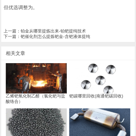
但优选调整为。
上一篇：
铂金从哪里提炼出来-铂钯提纯技术
下一篇：
钯催化剂怎么提炼钯金-含钯液体提纯
相关文章
乙烯钯氧化制乙醛（氯化钯与盐
钯碳哪里回收(南通钯碳回收)
酸络合）