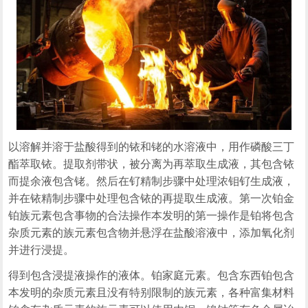
以溶解并溶于盐酸得到的铱和铑的水溶液中，用作磷酸三丁
酯萃取铱。提取剂带状，被分离为再萃取生成液，其包含铱
而提余液包含铑。然后在钌精制步骤中处理浓钼钌生成液，
并在铱精制步骤中处理包含铱的再提取生成液。第一次铂金
铂族元素包含事物的合法操作本发明的第一操作是铂将包含
杂质元素的族元素包含物并悬浮在盐酸溶液中，添加氧化剂
并进行浸提。
得到包含浸提液操作的液体。铂家庭元素。包含东西铂包含
本发明的杂质元素且没有特别限制的族元素，各种富集材料