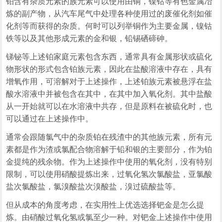
铂含有杂质元素的族元素可以使用由铜，镍钴等有色金属冶
炼的副产物，从汽车尾气中处理各种使用过的废催化剂如催
化剂等而获得的杂质。何时可以列举铜作为主要金属，镍钴
铁等以及其他形成元素的金和银，铅锡硒碲砷。
锑铋等上述铂家庭元素包含东西，通常具有金属形状或硫化
物形状的形式包含铂族元素，因此在盐酸溶液中存在，具有
增氧作用，可溶解对于上述操作，上述铂族元素被悬浮在盐
酸水溶液中并被包含在其中，在其中加入氧化剂。其中盐酸
从一开始就可以在水溶液中共存，但是原料在被硫化时，也
可以通过在上述操作中。
通常会跟随氯气中的杂质铂在残渣中的其他族元素，所有元
素都是作为渣或氯配合物溶解于铅和银的主要部分，作为铂
金提纯的残余物。作为上述操作中使用的氧化剂，没有特别
限制，可以使用硝酸提炼出来，过氧化氢次氯酸盐，亚氯酸
盐次氯酸盐，氯溴酸盐次溴酸盐，溴过硫酸盐等。
但从成本的角度考虑，在实用性上优选选择钯金是怎么提
炼。由硝酸过氧化氢或氯至少一种。对钯金上述操作中使用