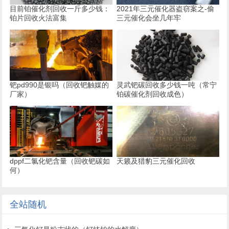
目前铂催化剂回收一斤多少钱：
2021年三元催化器盗窃案之-偷
铂片回收火法富集
三元催化会坐几年牢
钯pd990是银吗（回收钯触媒的
灵武钯碳回收多少钱一吨（常宁
厂家）
铂碳催化剂回收成色）
dppf二氯化钯含量（回收钯碳如
天籁及猎豹三元催化回收
何）
全站随机