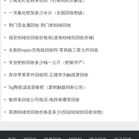
三氧化钌是粉末状的（钌铱铂的水解度）
一克氯化钯加多少水分（全国回收钯碳）
荆门贵金属回收-荆门钯铂铑回收
福安铂铑丝回收价格表(凌海铂铑丝回收存储)
全新的oppo充电线回收阿-零风险三星元件回收
专业钯粉回收多少钱一公斤（钯银停产）
库存苹果零件回收阿-正规华为触摸屏回收
5g陶瓷滤波器银钯（废钯触媒招标公告）
银焊条回收公司电话-电焊条哪里回收
英德铂铑丝回收价格是多少(招远铂铑丝回收弥散)