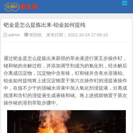
钯金是怎么提炼出来-铂金如何提纯
admin
钯回收
发布日期：
2021-10-24 17:08:10
通过钯金是怎么提炼出来获得的萃余液进行第五步操作钌，
铑和铱的水解过程，并添加调节剂成为的氧化剂，经水解后
分离成沉淀物，沉淀物中含有铱，钌和铑并含有水溶液铂。
铂金如何提纯将上述沉淀物置于第六次操作钌的浸提液操作
中，在值不少于的强碱水溶液中加入氧化剂浸提液，分离成
残渣和含钌的浸提液生成液铱和铑。将上述残留物置于第次
操作铱的溶剂萃取步骤中。