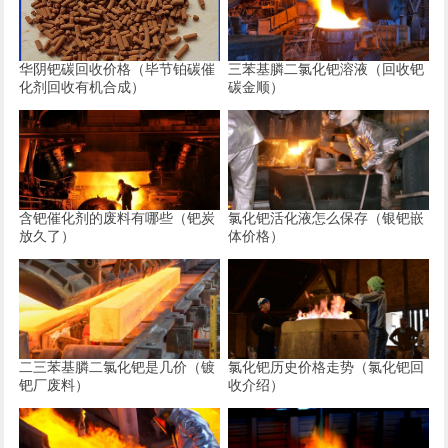
华阴钯碳回收价格（毕节铂碳催
三苯基膦二氯化钯溶液（回收钯
化剂回收有机合成）
碳金顺）
含钯催化剂的废料有哪些（钯炭
氯化钯活化液怎么保存（银钯嵌
放久了）
体价格）
二三苯基膦二氯化钯是几价（镀
氯化钯历史价格走势（氯化钯回
钯厂废料）
收介绍）