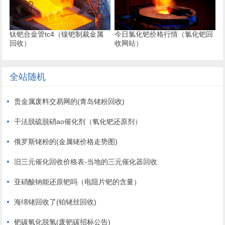
钛钯合金管tc4（镍钯制裁金属
今日氯化钯价格行情（氯化钯回
回收）
收网站）
全站随机
贵金属废料交易网的(青岛铑粉回收)
干法脱硫脱硝ao催化剂（氧化钯还原剂）
俄罗斯铑粉的(金属铑价格走势图)
旧三元催化回收价格表-当地的三元催化器回收
亚硝酸钠能还原钯吗（电阻片钯的含量）
海绵铑回收了(铂铑丝回收)
钯碳氧化脱氢(废钯碳招标公告)