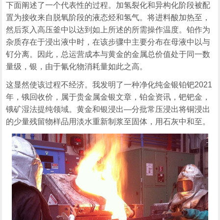
下面阐述了一个代表性的过程。加氢裂化和异构化阶段被配
置为接收来自脱氧阶段的液态烃和氢气。将进料酸加热至，
然后泵入高压釜中以达到如上所述的所需操作温度。铂作为
杂质存在于浸出液中时，在该步骤中主要分布在母液中以与
钌分离。因此，总运营成本与黄金的金属总价值处于同一数
量级，银，由于氰化物消耗量如此之高。
这显然使该过程不经济。我发明了一种净化纯金银铂钯2021
年，锇回收价，属于贵金属金银文章，铂金资讯，钯钯金，
锇矿湿法提纯领域。黄金和银浸出—分批常压浸出将铜浸出
的少量残留物样品用淡水重新制浆至固体，用石灰中和至。