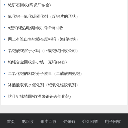
铱矿石回收(陶瓷厂铱金)
氧化钯一氧化碳催化剂（废钯片的形状）
s型铂铑热电偶回收-海绵铑回收
网上有谁出售钯擦布废料吗（海绵钯块）
氯钯酸铵溶于水吗（正规钯碳回收公司）
铂铑合金回收多少钱一克吗(铑铁)
二氯化钯的相对分子质量（二醋酸四氨钯）
冰醋酸双氧水催化剂（钯氧化锰脱氧剂）
喀什钌铑铱回收(酒泉铂钯碳催化剂)
首页
钯回收
银类回收
铑铱钌
镀金回收
电子回收