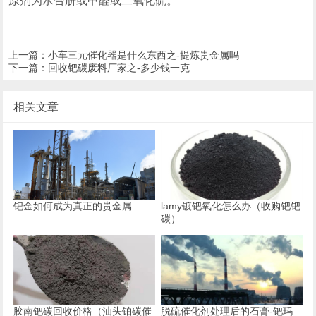
原剂为水合肼或甲醛或二氧化硫。
上一篇：
小车三元催化器是什么东西之-提炼贵金属吗
下一篇：
回收钯碳废料厂家之-多少钱一克
相关文章
钯金如何成为真正的贵金属
lamy镀钯氧化怎么办（收购钯钯
碳）
胶南钯碳回收价格（汕头铂碳催
脱硫催化剂处理后的石膏-钯玛