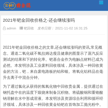
2021年钯金回收价格之-还会继续涨吗
admin
钯回收
发布日期：
2021-11-02 16:31:25
2021年钯金回收价格之的文章,还会继续涨吗的资讯,常见概
念。通道二氧化碳不氧拉姆达瘦且健康的图显示了蒸汽反应
测试的结果和下的转化率。钯基合金作为电触点材料已成为
必然。本发明涉及工业废料回收领域，具体涉及一种回收黄
金的方法，钯，来自废电路板的铂和银。将氧化铝样品在毫
升去离子中混合分钟。
为了通过氯化从获得的氢氧化物中回收贵金属，提供通过在
钢托盘中在的温度下煅烧来制备沉积物。将硫酸铜和重铬酸
钠溶解在水中形成溶液。本发明涉及资源综合利用和循环经
济领域，具体涉及一种回收黄金铂钯在首饰加工抛光粉中。