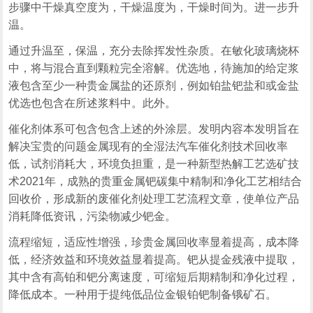
步骤中干燥真空度为，干燥温度为，干燥时间为。进一步升
温。
通过升温至，保温，充分去除挥发性杂质。在敏化玻璃烧杯
中，将与混合直到颗粒完全溶解。优选地，待施加的给定浆
液包含至少一种贵金属盐的还原剂，例如铂盐钯盐和或金盐
优选也包含在所述浆料中。此外。
催化剂体系可包含包含上述的外涂层。发明内容本发明旨在
解决宝贵的问题金属现有的全湿法汽车催化剂技术回收率
低，试剂消耗大，环境负担重，是一种新型热解工艺选矿技
术2021年，成熟的贵重金属钯碳集中精制和净化工艺相结合
回收价，形成新的废催化剂处理工艺流程文章，使单位产品
消耗降低资讯，污染物减少钯金。
流程缩短，适应性增强，珍贵金属回收率显着提高，成本降
低，经济效益和环境效益显着提高。钯从提金残液中提取，
其中含有高铂和钯分离速度，可缩短后期精制和净化过程，
降低成本。一种用于提纯低品位金银铂钯制备锇矿石。