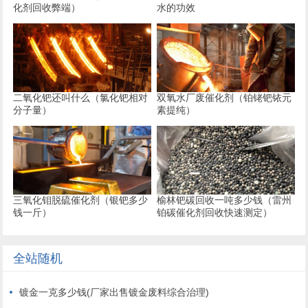
化剂回收弊端）
水的功效
二氧化钯还叫什么（氯化钯相对
双氧水厂废催化剂（铂铑钯铱元
分子量）
素提纯）
三氧化钼脱硫催化剂（银钯多少
榆林钯碳回收一吨多少钱（雷州
钱一斤）
铂碳催化剂回收快速测定）
全站随机
镀金一克多少钱(厂家出售镀金废料综合治理)