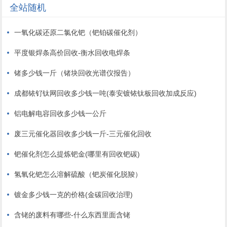
全站随机
一氧化碳还原二氯化钯（钯铂碳催化剂）
平度银焊条高价回收-衡水回收电焊条
锗多少钱一斤（锗块回收光谱仪报告）
成都铱钌钛网回收多少钱一吨(泰安镀铱钛板回收加成反应)
铝电解电容回收多少钱一公斤
废三元催化器回收多少钱一斤-三元催化回收
钯催化剂怎么提炼钯金(哪里有回收钯碳)
氢氧化钯怎么溶解硫酸（钯炭催化脱羧）
镀金多少钱一克的价格(金碳回收治理)
含铑的废料有哪些-什么东西里面含铑