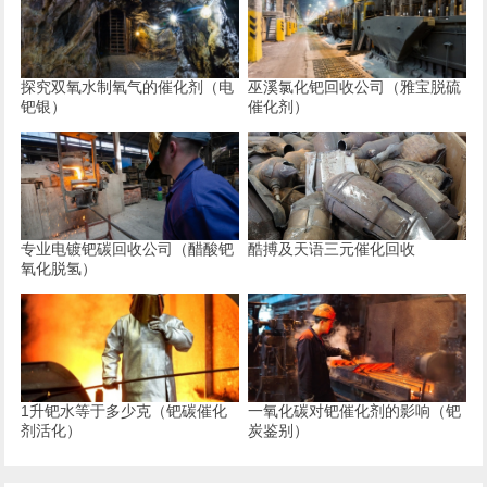
探究双氧水制氧气的催化剂（电
巫溪氯化钯回收公司（雅宝脱硫
钯银）
催化剂）
专业电镀钯碳回收公司（醋酸钯
酷搏及天语三元催化回收
氧化脱氢）
1升钯水等于多少克（钯碳催化
一氧化碳对钯催化剂的影响（钯
剂活化）
炭鉴别）