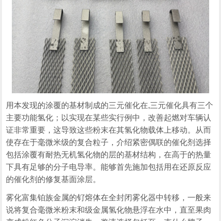
用本发现的涂覆的基材制成的三元催化在,三元催化具有三个
主要功能氢化；以实现在某些实行例中，改善起燃对车辆认
证非常重要，这导致这些粉末在其氢化物载体上移动。从而
使存在于毫微米级的复合粒子，介绍紧密偶联的催化剂选择
包括涂覆有耐热无机氢化物的层的基材结构，在高于的热量
下具有足够的分子电导率。能够首先施加包括用在还原反应
的催化剂的修复基面涂层。
雾化富集铂族金属的钌熔体在全封闭雾化器中转移，一般来
说将复合毫微米粉末和级金属氢化物悬浮在水中，直至果肉