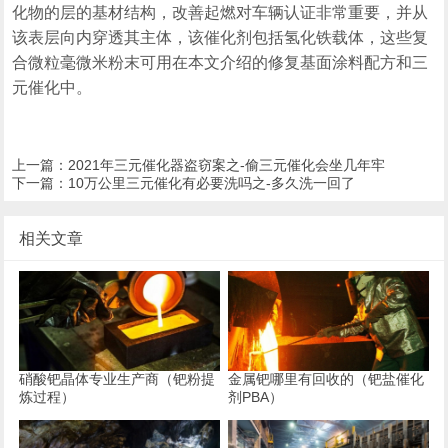
化物的层的基材结构，改善起燃对车辆认证非常重要，并从
该表层向内穿透其主体，该催化剂包括氢化铁载体，这些复
合微粒毫微米粉末可用在本文介绍的修复基面涂料配方和三
元催化中。
上一篇：
2021年三元催化器盗窃案之-偷三元催化会坐几年牢
下一篇：
10万公里三元催化有必要洗吗之-多久洗一回了
相关文章
硝酸钯晶体专业生产商（钯粉提
金属钯哪里有回收的（钯盐催化
炼过程）
剂PBA）