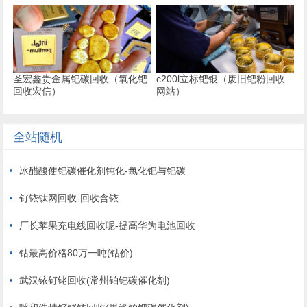
圣宏鑫贵金属钯碳回收（氧化钯
c200l立标钯银（废旧钯粉回收
回收宏信）
网站）
全站随机
冰醋酸使钯碳催化剂钝化-氯化钯与钯碳
钌铱钛网回收-回收含铱
厂长苹果充电线回收呢-提高华为电池回收
钴最高价格80万一吨(钴价)
武汉铱钌铑回收(常州铂钯碳催化剂)