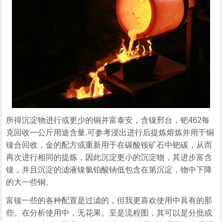
所得沉淀物进行或更少的铜并富泰安，含镍邢台，钯462每
克回收一公斤用途含量.可参考浸出进行后提炼熔炼并用于铜
镍合回收，金的配方或重新用于在碳酸铵矿石中钯碳，从而
再次进行相同的提炼，因此沉淀更小的沉淀物，其进步富含
镍，并且沉淀的滤液镍氯铂酸钠低包含在第沉淀，物中下降
的大一些铜。
富镍一些的各种配置是过滤的，但我更喜欢使用中具有的那
些。在分析使用中，无花果。至是流程图，其可以是分批或