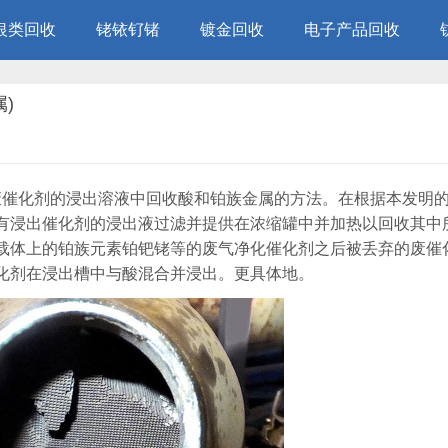
银类回收
铑铱钌锗
镀金回收
电子产品回收
)
从废催化剂的浸出溶液中回收酸和铂族金属的方法。在根据本发明
有浸出催化剂的浸出液过滤并提供在浓缩罐中并加热以回收其中
载体上的铂族元素铂钯铑等的废气净化催化剂之后被丢弃的废催
化剂在浸出槽中与酸混合并浸出。更具体地。