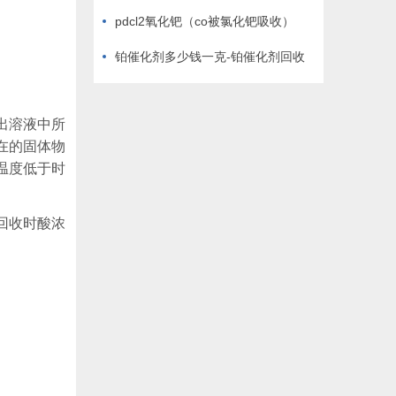
化钯）
pdcl2氧化钯（co被氯化钯吸收）
铂催化剂多少钱一克-铂催化剂回收
出溶液中所
在的固体物
温度低于时
回收时酸浓