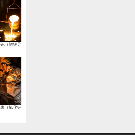
子钯（钯银导
方表（氧化钯