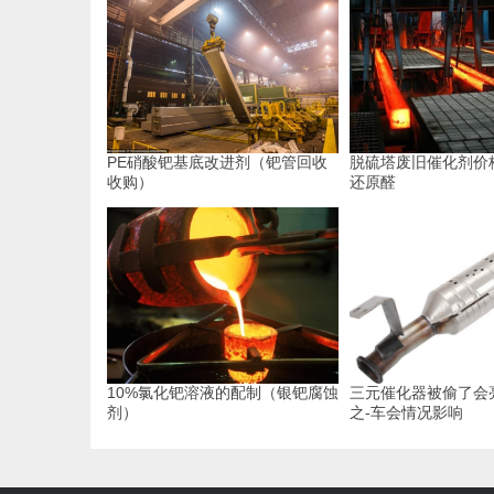
PE硝酸钯基底改进剂（钯管回收
脱硫塔废旧催化剂价
收购）
还原醛
10%氯化钯溶液的配制（银钯腐蚀
三元催化器被偷了会
剂）
之-车会情况影响