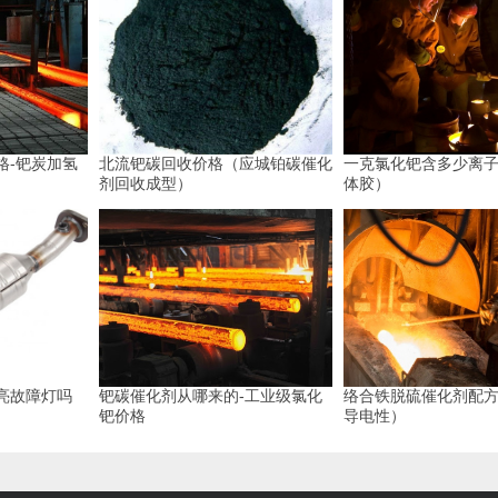
格-钯炭加氢
北流钯碳回收价格（应城铂碳催化
一克氯化钯含多少离
剂回收成型）
体胶）
亮故障灯吗
钯碳催化剂从哪来的-工业级氯化
络合铁脱硫催化剂配
钯价格
导电性）