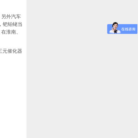
？另外汽车
，钯铂铑当
。在淮南、
的三元催化器