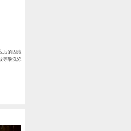
应后的固液
酸等酸洗涤