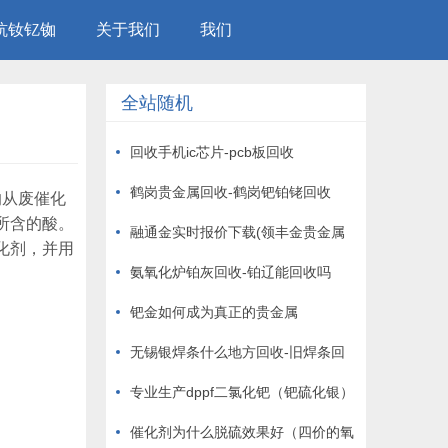
钪钕钇铷
关于我们
我们
全站随机
回收手机ic芯片-pcb板回收
鹤岗贵金属回收-鹤岗钯铂铑回收
的从废催化
所含的酸。
融通金实时报价下载(领丰金贵金属
化剂，并用
行情)
氨氧化炉铂灰回收-铂辽能回收吗
钯金如何成为真正的贵金属
无锡银焊条什么地方回收-旧焊条回
收
专业生产dppf二氯化钯（钯硫化银）
催化剂为什么脱硫效果好（四价的氧