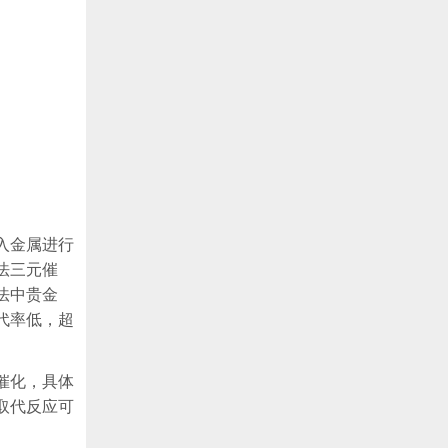
入金属进行
法三元催
法中贵金
代率低，超
催化，具体
取代反应可