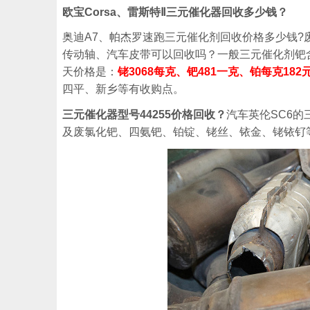
欧宝Corsa、雷斯特Ⅱ三元催化器回收多少钱？
奥迪A7、帕杰罗速跑三元催化剂回收价格多少钱?废旧三
传动轴、汽车皮带可以回收吗？一般三元催化剂钯含
天价格是：
铑3068每克、钯481一克、铂每克182
四平、新乡等有收购点。
三元催化器型号44255价格回收？
汽车英伦SC6的
及废氯化钯、四氨钯、铂锭、铑丝、铱金、铑铱钌