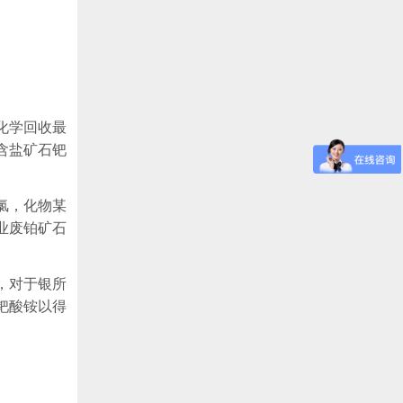
化学回收最
含盐矿石钯
氯，化物某
业废铂矿石
。
，对于银所
钯酸铵以得