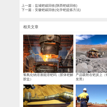
上一篇：
盐城钯碳回收(陕西钯碳回收)
下一篇：
安徽钯碳回收(化学钯提炼方法)
相关文章
氢氧化钠溶液能溶钯吗（胶体钯解
产品吸附在钯炭上（
胶盐）
发黑）