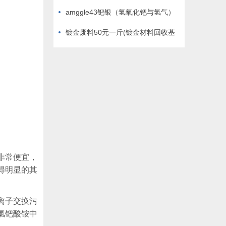
铱钛板回收材料)
amggle43钯银（氢氧化钯与氢气）
镀金废料50元一斤(镀金材料回收基
准)
非常便宜，
得明显的其
离子交换污
氯钯酸铵中