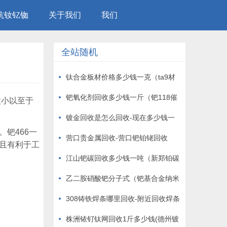
钪钕钇铷
关于我们
我们
全站随机
钛合金板材价格多少钱一克（ta9材
料回收收购）
钯氧化剂回收多少钱一斤（钯118催
太小以至于
化剂回收析出）
镀金回收是怎么回收-现在多少钱一
钯466一
克
营口贵金属回收-营口钯铂铑回收
且有利于工
江山钯碳回收多少钱一吨（新郑铂碳
催化剂回收耐高温）
乙二胺硝酸钯分子式（钯基合金纳米
片）
308铸铁焊条哪里回收-附近回收焊条
株洲铱钌钛网回收1斤多少钱(德州镀