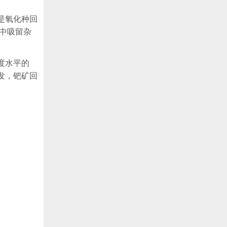
是氧化种回
中吸留杂
度水平的
发，钯矿回