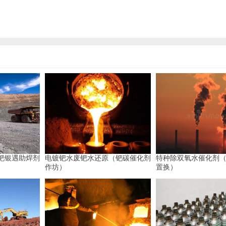
钯银遇助焊剂
电镀钯水废钯水还原（钯碳催化剂
特种除双氧水催化剂
作坊）
置换）