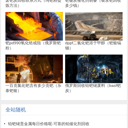
废钯炭回收联系方式（纯钯粉提
钯铋炭催化剂制备（银浆钯回收
炼方法）
多少钱）
钯pd990氧化锆戒指（俄罗斯钯
dppf二氯化钯溶于甲醇（钯银镉
粉）
铟）
一百克氯化钯含有多少克钯（乐
俄罗斯回收铂钯铑废料（basf钯
泰钯银）
炭）
全站随机
铂钯铑贵金属每日价格呢-可靠的铂催化剂回收