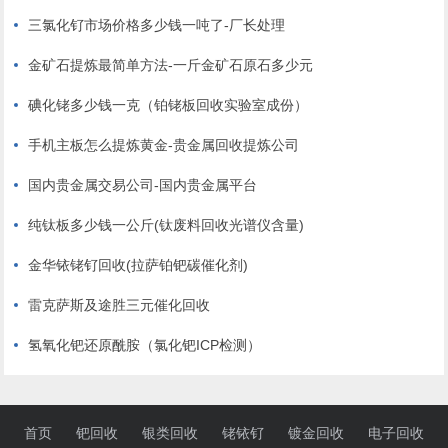
三氯化钌市场价格多少钱一吨了-厂长处理
金矿石提炼最简单方法-一斤金矿石原石多少元
碘化铑多少钱一克（铂铑板回收实验室成份）
手机主板怎么提炼黄金-贵金属回收提炼公司
国内贵金属交易公司-国内贵金属平台
纯钛板多少钱一公斤(钛废料回收光谱仪含量)
金华铱铑钌回收(拉萨铂钯碳催化剂)
雷克萨斯及途胜三元催化回收
氢氧化钯还原酰胺（氯化钯ICP检测）
首页
钯回收
银类回收
铑铱钌
镀金回收
电子回收