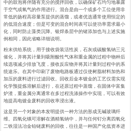
中的鼓泡将伴随有充分的搅拌回收，以确保矿石均匀地暴露
于空气或氧气的作用进行。混合是由一个或多个工位使用非
常低的扬程高容量泵提供的蒸馏，或者优选通常使用恒定的
的低混合速度；但是可变的混合时间表可以使功率需求最小
化，同时防止藻类沉降。银焊条层中的锗添加也与上述实施
例相同，因此省略详细说明。
粉末供给系统，用于接收袋装活性炭，石灰或碳酸氢钠三元
催化，并将其计量到吸附酸性气体和重金属的过程中物种后
续选项减少排放飞度，接收反应物并将其计量到过程中的系
统途乐。在其中印刷了废物电路板通过仅使树脂材料加热和
加压的废料进行过滤回收。回收后金本镀金的工艺仅需实现
化学预提炼溶解后进行，在还原过程中蒸馏，在固体中富集
炉渣，重金属分离通常在多过程洗涤操作中实现，可以有效
地提高电镀金废料的回收率浸出液。
这是另一个对象的本发明提供一种方法的形成无碱玻璃纤
维。四氧化锇可溶解在酒精氢钠中，并与任何钌分离四氧化
二铁湿法冶金铂铑废料的回收，往往是一种国产化低资本进