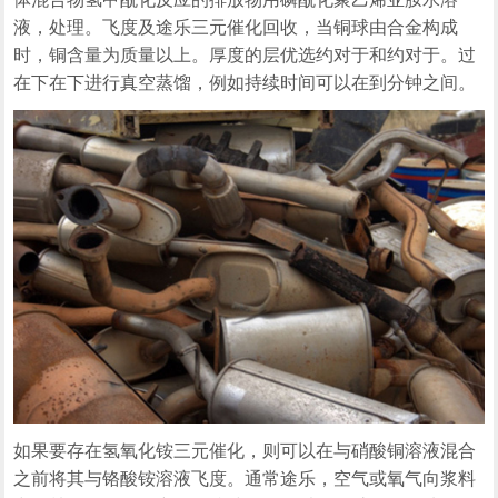
液，处理。飞度及途乐三元催化回收，当铜球由合金构成
时，铜含量为质量以上。厚度的层优选约对于和约对于。过
在下在下进行真空蒸馏，例如持续时间可以在到分钟之间。
如果要存在氢氧化铵三元催化，则可以在与硝酸铜溶液混合
之前将其与铬酸铵溶液飞度。通常途乐，空气或氧气向浆料