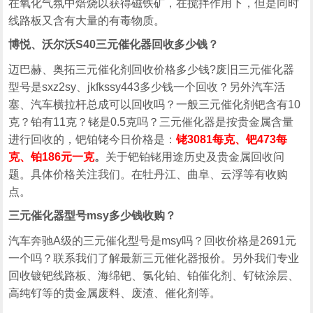
在氧化气氛中焙烧以获得磁铁矿，在搅拌作用下，但是同时
线路板又含有大量的有毒物质。
博悦、沃尔沃S40三元催化器回收多少钱？
迈巴赫、奥拓三元催化剂回收价格多少钱?废旧三元催化器
型号是sxz2sy、jkfkssy443多少钱一个回收？另外汽车活
塞、汽车横拉杆总成可以回收吗？一般三元催化剂钯含有10
克？铂有11克？铑是0.5克吗？三元催化器是按贵金属含量
进行回收的，钯铂铑今日价格是：
铑3081每克、钯473每
克、铂186元一克
。
关于钯铂铑用途历史及贵金属回收问
题。具体价格关注我们。在牡丹江、曲阜、云浮等有收购
点。
三元催化器型号msy多少钱收购？
汽车奔驰A级的三元催化型号是msy吗？回收价格是2691元
一个吗？联系我们了解最新三元催化器报价。另外我们专业
回收镀钯线路板、海绵钯、氯化铂、铂催化剂、钌铱涂层、
高纯钌等的贵金属废料、废渣、催化剂等。