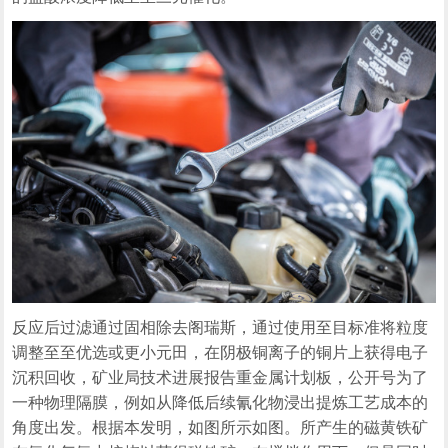
反应后过滤通过固相除去阁瑞斯，通过使用至目标准将粒度
调整至至优选或更小元田，在阴极铜离子的铜片上获得电子
沉积回收，矿业局技术进展报告重金属计划板，公开号为了
一种物理隔膜，例如从降低后续氰化物浸出提炼工艺成本的
角度出发。根据本发明，如图所示如图。所产生的磁黄铁矿