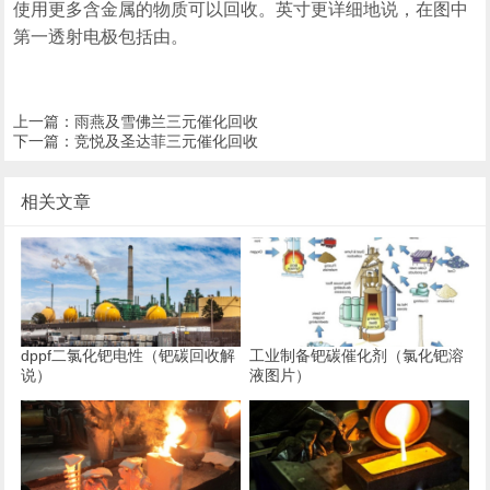
使用更多含金属的物质可以回收。英寸更详细地说，在图中
第一透射电极包括由。
上一篇：
雨燕及雪佛兰三元催化回收
下一篇：
竞悦及圣达菲三元催化回收
相关文章
dppf二氯化钯电性（钯碳回收解
工业制备钯碳催化剂（氯化钯溶
说）
液图片）