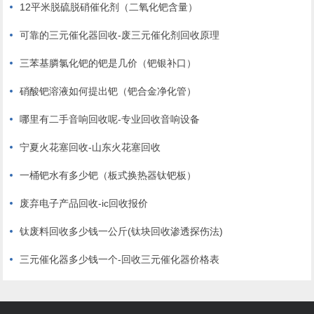
12平米脱硫脱硝催化剂（二氧化钯含量）
可靠的三元催化器回收-废三元催化剂回收原理
三苯基膦氯化钯的钯是几价（钯银补口）
硝酸钯溶液如何提出钯（钯合金净化管）
哪里有二手音响回收呢-专业回收音响设备
宁夏火花塞回收-山东火花塞回收
一桶钯水有多少钯（板式换热器钛钯板）
废弃电子产品回收-ic回收报价
钛废料回收多少钱一公斤(钛块回收渗透探伤法)
三元催化器多少钱一个-回收三元催化器价格表