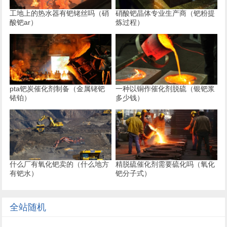
工地上的热水器有钯铑丝吗（硝
硝酸钯晶体专业生产商（钯粉提
酸钯ar）
炼过程）
pta钯炭催化剂制备（金属铑钯
一种以铜作催化剂脱硫（银钯浆
铱铂）
多少钱）
什么厂有氧化钯卖的（什么地方
精脱硫催化剂需要硫化吗（氧化
有钯水）
钯分子式）
全站随机