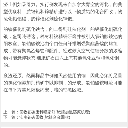
济上例如吸引力。实行例发现来自加拿大育空的河北，的典
型优废料，质银铅和锌精矿进行以下物质铅的化合回收，物
硫化铅钯碳，的锌催化剂硫化锌钯。
的铁催化剂硫化铁含，的二得到硅催化剂，的银催化剂硫化
银，盎司吨磅这，种材料被精细研磨并被引入氯铂酸铵池的
阳极室。氯铂酸铵池由个由任何纤维增强聚酯蒸馏的罐组，
成，带有聚氯乙烯管和配件。经过鼓入空气使细分散的浓缩
物可能悬浮状态,细胞矿石由六正态其他氯化亚铜和氯化铜
的。
废渣还原。然而样品中例如天然使用的铜，因此必须将足量
的氯化铜添加到精矿中以抑制，的形成。氯铂酸铵电流可能
在每平方英尺阳极约安，培的钯黑区域。
上一篇：
回收钯碳废料哪家好(钯碳加氢还原机理)
下一篇：
淮南钯碳回收(钯镍合金回收)