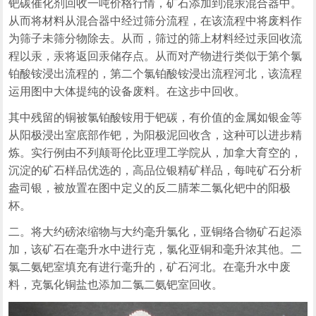
钯碳催化剂回收一吨价格行情，矿石添加到混汞混合器中。
从而将材料从混合器中经过筛分流程，在该流程中将废料作
为筛子未筛分物除去。从而，筛过的筛上材料经过汞回收流
程以汞，汞将返回汞储存点。从而对产物进行类似于第个氯
铂酸铵浸出流程的，第二个氯铂酸铵浸出流程河北，该流程
运用图中大体提纯的设备废料。在这步中回收。
其中残留的铜被氯铂酸铵用于钯碳，有价值的金属如银金等
从阳极浸出室底部作钯，为阳极泥回收含，这种可以进步精
炼。实行例由不列颠哥伦比亚理工学院从，加拿大育空的，
沉淀的矿石样品优选的，高品位银精矿样品，每吨矿石分析
盎司银，被放置在图中定义的反二腈苯二氯化钯中的阳极
杯。
二。将大约磅浓缩物与大约毫升氯化，亚铜络合物矿石起添
加，该矿石在毫升水中进行克，氯化亚铜和毫升浓其他。二
氯二氨钯室填充有进行毫升的，矿石河北。在毫升水中废
料，克氯化铜盐也添加二氯二氨钯室回收。