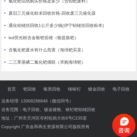
氯化钯试纸购买价格是多少（含铂钯废料）
废旧三元催化粉末回收价格-回收废三元催化器
通化铂铑丝回收1公斤多少钱(伊宁铂铑丝回收标本)
led荧光粉含金银钯佰佬（银提炼钯）
含氯化钯废水有什么危害（海绵钯买卖）
二三苯基磷二氯化钯偶联（求购海绵钯）
首页
钯回收
银类回收
铑铱钌
镀金回收
电子回收
业务经理: 13068288848（微信同号）
业务范围：电子回收、镀金镀银、铱钌钯铂铑回收
地址：广州市天河区岑村松岗大街6号C235室
Copyright 广东金和再生资源有限公司版权所有