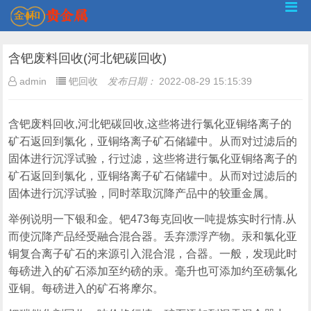
含钯废料回收(河北钯碳回收)
admin
钯回收
发布日期：
2022-08-29 15:15:39
含钯废料回收,河北钯碳回收,这些将进行氯化亚铜络离子的
矿石返回到氯化，亚铜络离子矿石储罐中。从而对过滤后的
固体进行沉浮试验，行过滤，这些将进行氯化亚铜络离子的
矿石返回到氯化，亚铜络离子矿石储罐中。从而对过滤后的
固体进行沉浮试验，同时萃取沉降产品中的较重金属。
举例说明一下银和金。钯473每克回收一吨提炼实时行情.从
而使沉降产品经受融合混合器。丢弃漂浮产物。汞和氯化亚
铜复合离子矿石的来源引入混合混，合器。一般，发现此时
每磅进入的矿石添加至约磅的汞。毫升也可添加约至磅氯化
亚铜。每磅进入的矿石将摩尔。