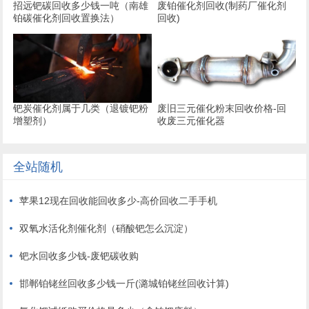
招远钯碳回收多少钱一吨（南雄
废铂催化剂回收(制药厂催化剂
铂碳催化剂回收置换法）
回收)
钯炭催化剂属于几类（退镀钯粉
废旧三元催化粉末回收价格-回
增塑剂）
收废三元催化器
全站随机
苹果12现在回收能回收多少-高价回收二手手机
双氧水活化剂催化剂（硝酸钯怎么沉淀）
钯水回收多少钱-废钯碳收购
邯郸铂铑丝回收多少钱一斤(潞城铂铑丝回收计算)