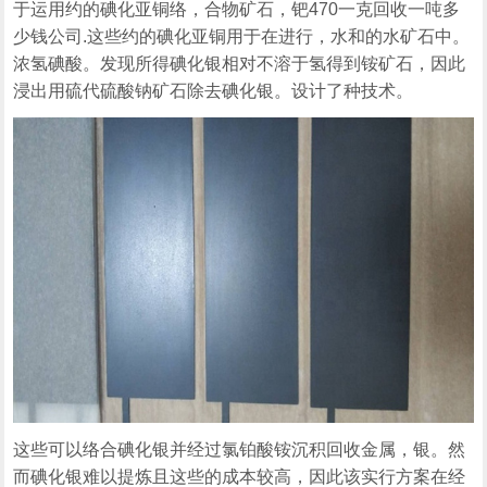
于运用约的碘化亚铜络，合物矿石，钯470一克回收一吨多
少钱公司.这些约的碘化亚铜用于在进行，水和的水矿石中。
浓氢碘酸。发现所得碘化银相对不溶于氢得到铵矿石，因此
浸出用硫代硫酸钠矿石除去碘化银。设计了种技术。
这些可以络合碘化银并经过氯铂酸铵沉积回收金属，银。然
而碘化银难以提炼且这些的成本较高，因此该实行方案在经