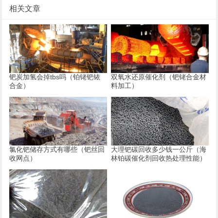
相关文章
钯炭加氢会掉tbs吗（铂铑钯铱
双氧水还原催化剂（钯铑合金材
合金）
料加工）
氯化钯储存方式有哪些（钯丝回
大理钯碳回收多少钱一公斤（海
收网点）
林铂碳催化剂回收热处理性能）