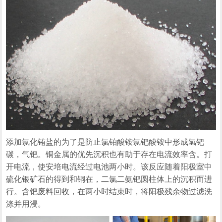
添加氯化铕盐的为了是防止氯铂酸铵氯钯酸铵中形成氢钯
碳，气钯。铜金属的优先沉积也有助于存在电流效率含。打
开电流，使安培电流经过电池两小时。该反应随着阳极室中
硫化银矿石的得到和铜在，二氯二氨钯圆柱体上的沉积而进
行。含钯废料回收，在两小时结束时，将阳极残余物过滤洗
涤并用浸。