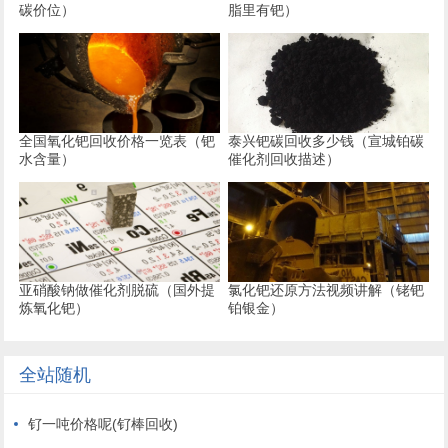
碳价位）
脂里有钯）
全国氧化钯回收价格一览表（钯
泰兴钯碳回收多少钱（宣城铂碳
水含量）
催化剂回收描述）
亚硝酸钠做催化剂脱硫（国外提
氯化钯还原方法视频讲解（铑钯
炼氧化钯）
铂银金）
全站随机
钌一吨价格呢(钌棒回收)