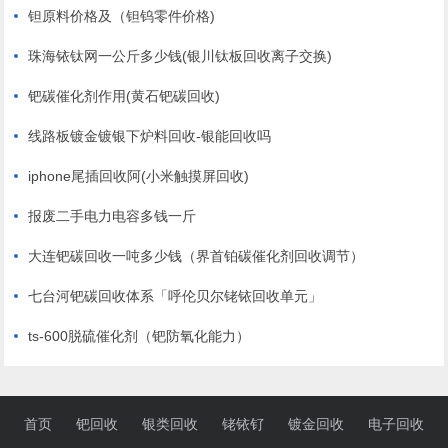
钽原料价格及（钽钨零件价格)
珠海铱钛网一公斤多少钱(银川钛板回收离子交换)
钯碳催化剂作用(黄石钯碳回收)
线路板镀金镀银下炉料回收-银能回收吗
iphone尾插回收阿(小米触摸屏回收)
报废二手电力电容多钱一斤
大连钯碳回收一吨多少钱（界首铂碳催化剂回收调节）
七台河钯碳回收体系「呼伦贝尔铑铱回收单元」
ts-600脱硫催化剂（钯防氧化能力）
首页
钯回收
银类回收
铑铱钌
镀金回收
电子回收