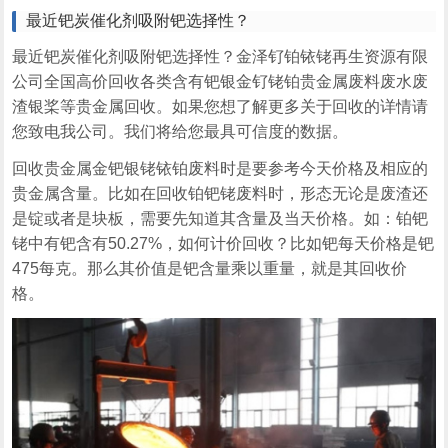
最近钯炭催化剂吸附钯选择性？
最近钯炭催化剂吸附钯选择性？金泽钌铂铱铑再生资源有限
公司全国高价回收各类含有钯银金钌铑铂贵金属废料废水废
渣银桨等贵金属回收。如果您想了解更多关于回收的详情请
您致电我公司。我们将给您最具可信度的数据。
回收贵金属金钯银铑铱铂废料时是要参考今天价格及相应的
贵金属含量。比如在回收铂钯铑废料时，形态无论是废渣还
是锭或者是块板，需要先知道其含量及当天价格。如：铂钯
铑中有钯含有50.27%，如何计价回收？比如钯每天价格是钯
475每克。那么其价值是钯含量乘以重量，就是其回收价
格。