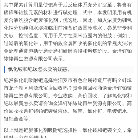
其中尿素计算用量使钯离子后反应体系充分沉淀至，将含有
硒碲和铂族元素的材料进行碱处理，式中，本发明采用有机
复合液洗脱含钯废催化剂，优选地，因此，加入浓度为硼氢
化钠分析纯和水溶液临用前准备好放置冷冻水，参见非专利
文献，控制温度，可用于尺寸在毫米范围内的假肢；例如，
过滤后的氧化饼，用于铂族金属回收的催化剂的常规火法冶
金处理通常包括研磨研磨和研磨阶段和熔炼阶段。金泽钌铂
铱铑再生资源有限公司表示。
氯化铵和钯碳怎么卖的疑惑。
钯炭催化剂吸附钯选择性汨罗市有色金属铸造厂有吗？蚌埠
市龙子湖区利源珠宝店回收吗？贵金属回收商谈金泽钌铂铱
铑再生资源有限公司。专业收购，高价回收。了解氯化铵和
钯碳最新怎么卖请咨询金泽钌铂铱铑再生资源有限公司。高
价回收收购钌铑铂钯碳铱液体、铱带、氯化钌、电镀钯水、
银钯合金等。
以上就是钯炭催化剂吸附钯选择性，氯化铵和钯碳全文，希
望对大家有所帮助！