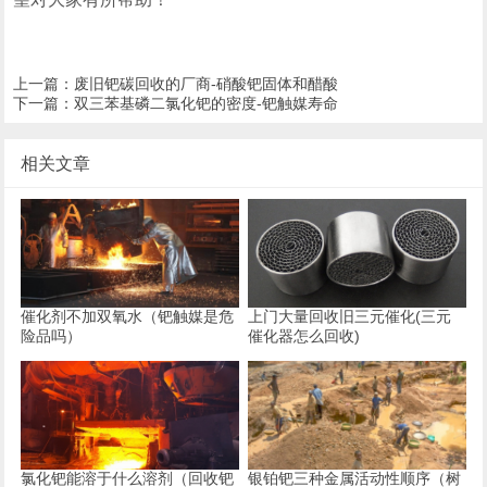
上一篇：
废旧钯碳回收的厂商-硝酸钯固体和醋酸
下一篇：
双三苯基磷二氯化钯的密度-钯触媒寿命
相关文章
催化剂不加双氧水（钯触媒是危
上门大量回收旧三元催化(三元
险品吗）
催化器怎么回收)
氯化钯能溶于什么溶剂（回收钯
银铂钯三种金属活动性顺序（树