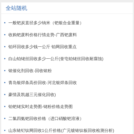
全站随机
一般钯炭直径多少纳米（钯银合金重量）
收购钯废料价格行情走势-广西钯废料
铂环回收多少钱一公斤 铂网回收重点
白山铂铑丝回收多少一公斤(奎屯铂铑丝回收耐腐蚀)
铱催化剂回收-回收铱粉
青岛银焊条高价回收-河北银焊条回收
豪情及凯越三元催化回收)
铂钯铑实时走势图-铑粉价格走势图
二氯四氨钯回收价格（进口硝酸钯溶液）
山东铱钌钛网回收1公斤价格(广元镀铱钛板回收检测分析)