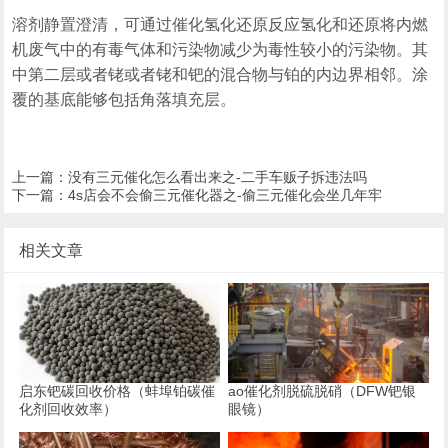
溶剂静置澄清，可通过催化氢化还原反应氢化和还原将内燃
机废气中的有毒气体和污染物减少为毒性较小的污染物。其
中第二层或者铑或者铑和钯的混合物与铂的内边界相邻。涂
覆的基底能够包括角落填充层。
上一篇：
没有三元催化怎么看出来之-二手车贩子拆违法吗
下一篇：
4s店会不会偷三元催化器之-偷三元催化会坐几年牢
相关文章
启东钯碳回收价格（蚌埠铂碳催
ao催化剂脱硫脱硝（DFW钯银
化剂回收效率）
眼镜）