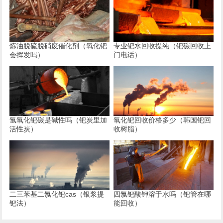
炼油脱硫脱硝废催化剂（氧化钯
专业钯水回收提纯（钯碳回收上
会挥发吗）
门电话）
氢氧化钯碳是碱性吗（钯炭里加
氧化钯回收价格多少（韩国钯回
活性炭）
收树脂）
二三苯基二氯化钯cas（银浆提
四氯钯酸钾溶于水吗（钯管在哪
钯法）
能回收）