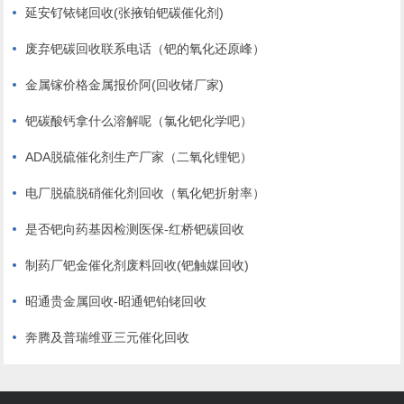
延安钌铱铑回收(张掖铂钯碳催化剂)
废弃钯碳回收联系电话（钯的氧化还原峰）
金属镓价格金属报价阿(回收锗厂家)
钯碳酸钙拿什么溶解呢（氯化钯化学吧）
ADA脱硫催化剂生产厂家（二氧化锂钯）
电厂脱硫脱硝催化剂回收（氧化钯折射率）
是否钯向药基因检测医保-红桥钯碳回收
制药厂钯金催化剂废料回收(钯触媒回收)
昭通贵金属回收-昭通钯铂铑回收
奔腾及普瑞维亚三元催化回收