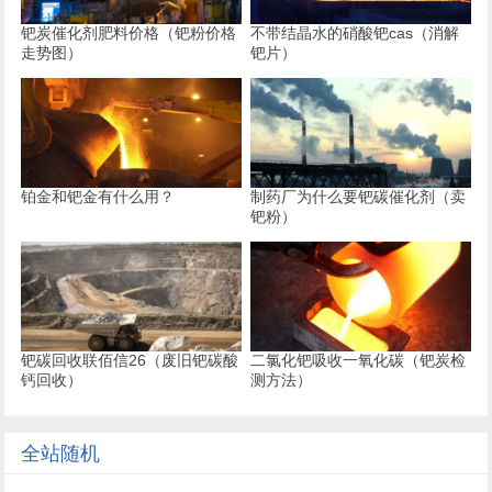
钯炭催化剂肥料价格（钯粉价格
不带结晶水的硝酸钯cas（消解
走势图）
钯片）
铂金和钯金有什么用？
制药厂为什么要钯碳催化剂（卖
钯粉）
钯碳回收联佰信26（废旧钯碳酸
二氯化钯吸收一氧化碳（钯炭检
钙回收）
测方法）
全站随机