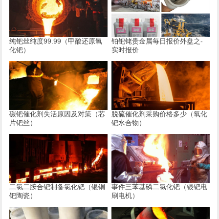
纯钯丝纯度99.99（甲酸还原氧
铂钯铑贵金属每日报价外盘之-
化钯）
实时报价
碳钯催化剂失活原因及对策（芯
脱硫催化剂采购价格多少（氧化
片钯丝）
钯水合物）
二氯二胺合钯制备氯化钯（银铜
事件三苯基磷二氯化钯（银钯电
钯陶瓷）
刷电机）