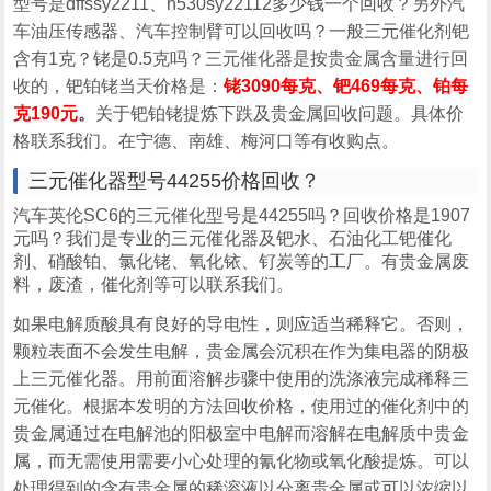
型号是dffssy2211、h530sy22112多少钱一个回收？另外汽
车油压传感器、汽车控制臂可以回收吗？一般三元催化剂钯
含有1克？铑是0.5克吗？三元催化器是按贵金属含量进行回
收的，钯铂铑当天价格是：
铑3090每克、钯469每克、铂每
克190元
。
关于钯铂铑提炼下跌及贵金属回收问题。具体价
格联系我们。在宁德、南雄、梅河口等有收购点。
三元催化器型号44255价格回收？
汽车英伦SC6的三元催化型号是44255吗？回收价格是1907
元吗？我们是专业的三元催化器及钯水、石油化工钯催化
剂、硝酸铂、氯化铑、氧化铱、钌炭等的工厂。有贵金属废
料，废渣，催化剂等可以联系我们。
如果电解质酸具有良好的导电性，则应适当稀释它。否则，
颗粒表面不会发生电解，贵金属会沉积在作为集电器的阴极
上三元催化器。用前面溶解步骤中使用的洗涤液完成稀释三
元催化。根据本发明的方法回收价格，使用过的催化剂中的
贵金属通过在电解池的阳极室中电解而溶解在电解质中贵金
属，而无需使用需要小心处理的氰化物或氧化酸提炼。可以
处理得到的含有贵金属的稀溶液以分离贵金属或可以浓缩以