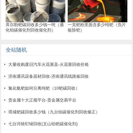
库尔勒钯碳回收多少钱一吨（通
一克钯粉里面含多少纯钯（负片
化铂碳催化剂回收催化剂）
板除钯）
全站随机
大量收购废旧汽车火花塞及-火花塞回收价格
济南通讯设备器材回收-济南通讯线路板回收
氯化氨钯如何分离纯钯（10钯碳回收）
贵金属十大正规平台-贵金属交易平台
塔城钯碳回收多少钱（九台铂碳催化剂回收修正）
七台河铱钌铑回收(文山铂钯碳催化剂)